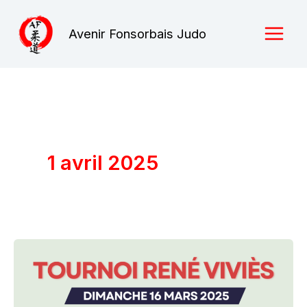
Aller
au
Avenir Fonsorbais Judo
contenu
1 avril 2025
Compétition
amicale
AFJudo
2025