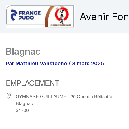
Aller
au
Avenir Fo
contenu
Blagnac
Par
Matthieu Vansteene
/
3 mars 2025
EMPLACEMENT
GYMNASE GUILLAUMET 20 Chemin Bélisaire
Blagnac
31700